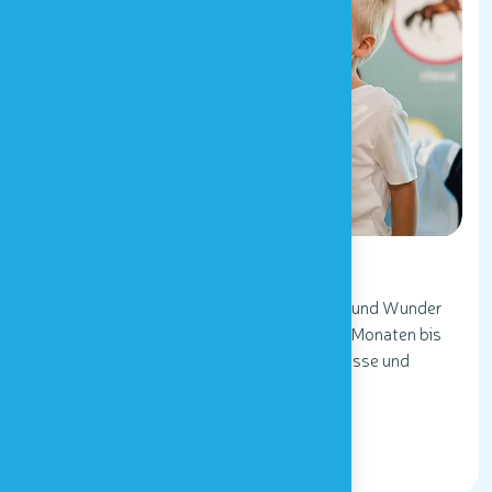
Mit Familie
Houtopia ist ein Ort voller Entdeckungen und Wunder
und richtet sich an Kinder im Alter von 18 Monaten bis
12 Jahren. Testen Sie unsere Sinneserlebnisse und
genießen Sie unseren Spielplatz im Freien!
BESUCH MIT DER FAMILIE