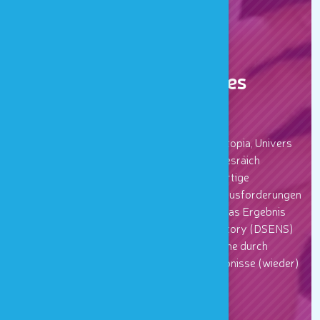
ERLEBNIS
Ein grenzüberschreitendes
Sinnesabenteuer
Nur 18 km voneinander entfernt, bieten Houtopia, Univers
de Sens (Houffalize, BE) und der Park Sënnesräich
(Lullange, LU) gemeinsam zwei neue einzigartige
Erlebnisse: die Jagd nach sensorischen Herausforderungen
und die Sinneswoche. Diese Initiativen sind das Ergebnis
des europäischen Projekts Discovery SenStory (DSENS)
und laden Jung und Alt dazu ein, ihre fünf Sinne durch
spielerische, integrative und lehrreiche Erlebnisse (wieder)
zu entdecken.