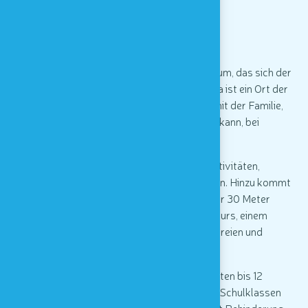
Houtopia,
univers de sens
Houtopia ist ein Freizeit- und Bildungszentrum, das sich der
Entdeckung der fünf Sinne widmet. Houtopia ist ein Ort der
Entdeckungen und des Staunens, den man mit der Familie,
mit der Schule oder in der Gruppe besuchen kann, bei
schönem oder schlechtem Wetter.
Der Innenbereich bietet eine Vielzahl von Aktivitäten,
Experimenten und sensorischen Erfahrungen. Hinzu kommt
ein riesiger Spielplatz im Freien mit einer über 30 Meter
langen Rutsche, einem Gleichgewichtsparcours, einem
Bereich für musikalische Früherziehung im Freien und
optischen Scheiben!
Houtopia richtet sich an Kinder von 18 Monaten bis 12
Jahren, an Familien im Allgemeinen sowie an Schulklassen