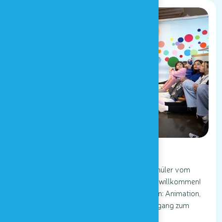
Mit Schule
Unser pädagogisches Team heißt Ihre Schüler vom
ersten Kindergartenjahr bis zur 6. Klasse willkommen!
Ein Tag voller sensorischer Entdeckungen: Animation,
freie Erkundung des Sinnesraums und Zugang zum
Spielplatz.