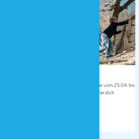
25/04/2026 - 10/05/2026
Frühlingsferien
Houtopia, Univers de sens heißt Sie vom 25.04. bis
zum 10.05.2026 von 11 bis 17 Uhr herzlich
willkommen!
LESEN