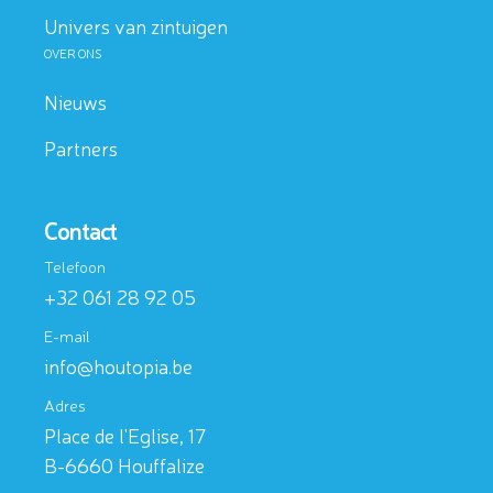
Univers van zintuigen
OVER ONS
Neem 
Nieuws
Partners
Contact
Telefoon
+32 061 28 92 05
E-mail
info@houtopia.be
FAQ
Adres
Hulp nodig bij uw bezoek?
Place de l'Eglise, 17
Bekijk de FAQ
B-6660 Houffalize