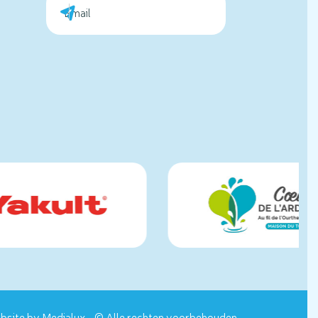
g
bsite by
Medialux
- © Alle rechten voorbehouden