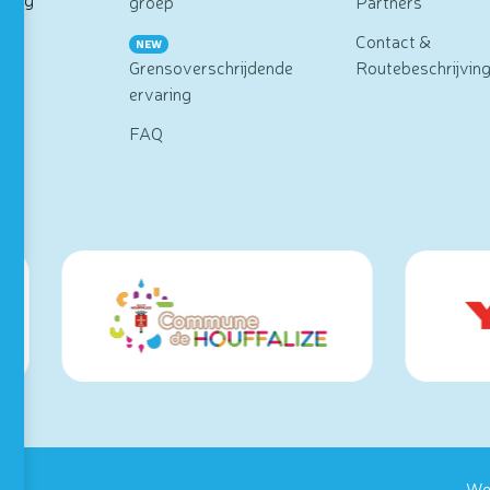
groep
Partners
pen
Contact &
NEW
Grensoverschrijdende
Routebeschrijvin
ervaring
FAQ
We