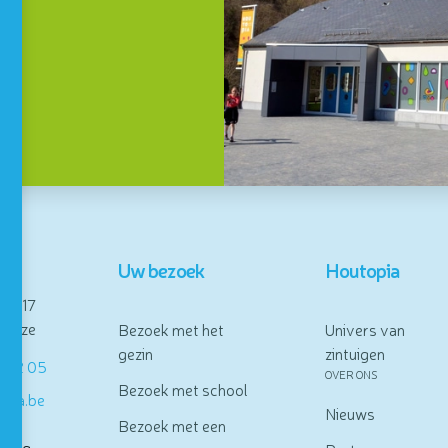
s
Uw bezoek
Houtopia
se, 17
alize
Bezoek met het
Univers van
gezin
zintuigen
8 92 05
OVER ONS
Bezoek met school
opia.be
Nieuws
Bezoek met een
daag