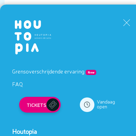
Met het gezi
Grensoverschrijdende ervaring
New
FAQ
Vandaag
TICKETS
open
Houtopia