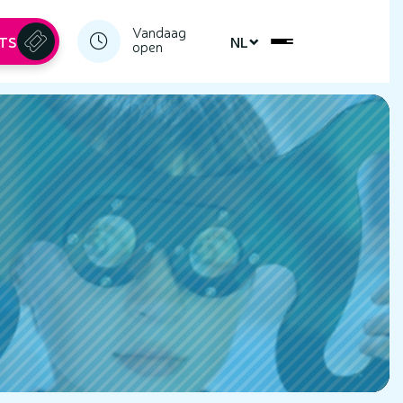
Vandaag
ETS
NL
open