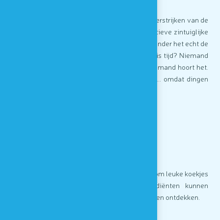
>
Kinderen kunnen zich het concept van het verstrijken van de
tijd eigen maken in het kader van een interactieve zintuiglijke
animatie. tijd, we praten er de hele tijd over, zonder het echt de
aandacht te geven dit het verdient. Maar wat is tijd? Niemand
ziet het, niemand voelt het, raakt het aan, niemand hoort het.
We realiseren ons het verstrijken van de tijd... omdat dingen
veranderen!
Nos papilles en folie
van 14u tot 14u30
(in het Frans)
>
De zintuigen van kinderen worden gebruikt om leuke koekjes
te maken! Ze zullen verschillende ingrediënten kunnen
hanteren, ruiken en proeven en er enkele kunnen ontdekken.