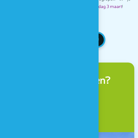
toegangsprijs:
de activiteinten eindigen op vrijdag 3 maart
!
>
reserveren is
niet
verplicht
TERUG NAAR NIEUWS
Naar Houtopia komen?
Een vraag?
CONTACT & ROUTE