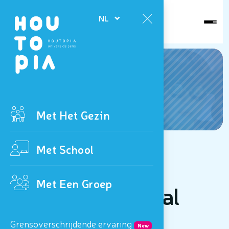
Vandaag
NL
open
Nieuws
Met Het Gezin
Met School
18/02 tot 05/03/2023
Met Een Groep
Vakantie Carnaval
Grensoverschrijdende ervaring
New