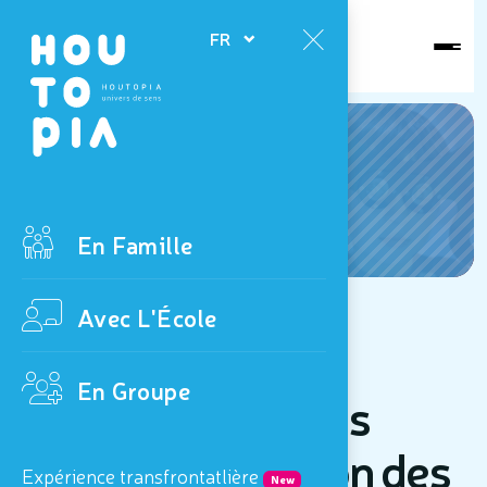
Ouvert
FR
aujourd'hui
News
En Famille
Avec L'École
jusqu'au 23 juin 2026
En Groupe
Concours pour les
écoles à l'occasion des
Expérience transfrontatlière
New