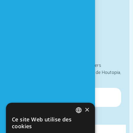
Actualités
Partenaires
Contact & Accès
Newsletter
Actualités, informations spéciales et ateliers
sensoriels : inscrivez vous à la newsletter de Houtopia,
Univers de sens !
×
Ce site Web utilise des
FRENCH
cookies
DUTCH