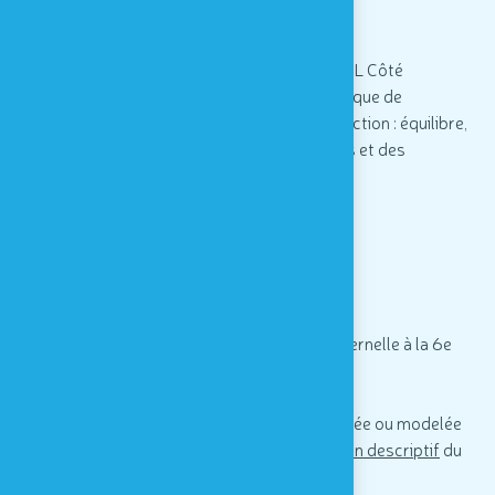
- La réalisation EN VRAI de votre gâteau !
Le jury sera composé du Président de l'ASBL Côté
Enfance, d'un pâtissier, de l'équipe pédagogique de
Houtopia et de la directrice. Critères de sélection : équilibre,
santé, originalité, multiplication des textures et des
saveurs.
Conditions
Pour que la participation soit valide :
- Intégrer l'indication "30 ans" sur le gâteau.
- Être une classe d'élèves issus de la 1e maternelle à la 6e
primaire.
- Participer collectivement.
- Envoyer une photo de la réalisation dessinée ou modelée
en format paysage
et
en format portrait
+ un descriptif
du
gâteau à info@houtopia.be