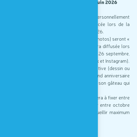
-
Date limite d'envoi des créations : 23 juin 2026
La classe gagnante en sera informée personnellement
début septembre et officiellement annoncée lors de la
grande fête des 30 ans le 25 septembre 2026.
Toutes les participations reçues par mail (photos) seront «
exposées » dans une capsule vidéo qui sera diffusée lors
de notre week-end anniversaire des 25 et 26 septembre,
ainsi que sur nos réseaux sociaux (Facebook et Instagram).
Le gâteau gagnant aura sa réalisation créative (dessin ou
modèle 3D) exposée lors de notre week-end anniversaire
mais également la réalisation EN VRAI de son gâteau qui
sera à déguster le jour de sa visite !
La journée de visite gagnée par la classe sera à fixer entre
Houtopia et l’école mais devra se planifier entre octobre
2026 et mars 2027. Houtopia pourra accueillir maximum
30 enfants.