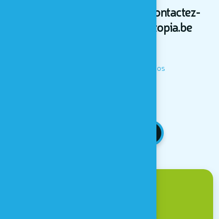
Vous avez des questions ? Contactez-
nous à l'adresse info@houtopia.be
Télécharger le PDF avec les infos
RETOUR AUX NEWS
Venir à Houtopia ?
Une question ?