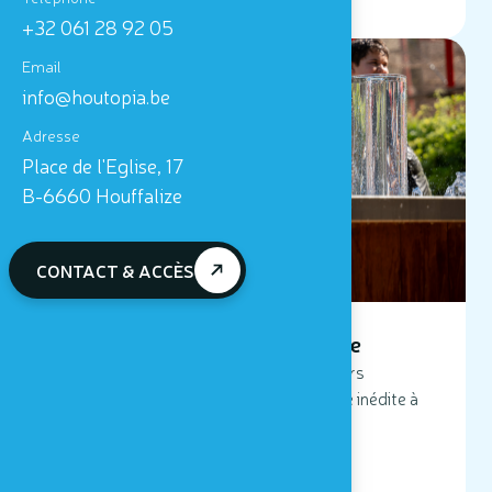
+32 061 28 92 05
Email
25 JUIN 2026
info@houtopia.be
Adresse
Place de l'Eglise, 17
B-6660 Houffalize
CONTACT & ACCÈS
Inauguration du Parcours aquatique
Houtopia inaugure son nouveau Parcours
aquatique : une expérience sensorielle inédite à
vivre tout l’été !
LIRE