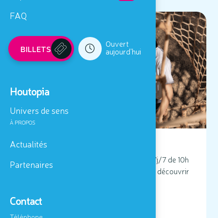
FAQ
04/07/2026 - 23/08/2026
Ouvert
BILLETS
aujourd'hui
Houtopia
Univers de sens
À PROPOS
Actualités
Saison estivale 2026 !
Houtopia, Univers de sens sera ouvert 7j/7 de 10h
Partenaires
à 18h du 4 juillet au 23 août 2026. Venez découvrir
nos animations et nos nouveautés !
Contact
LIRE
Téléphone