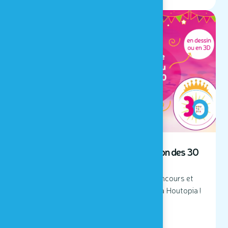
JUSQU'AU 23 JUIN 2026
Concours pour les écoles à l'occasion des 30
ans de Houtopia !
Participez avec votre classe à notre concours et
tenter de remporter une visite gratuite à Houtopia !
LIRE