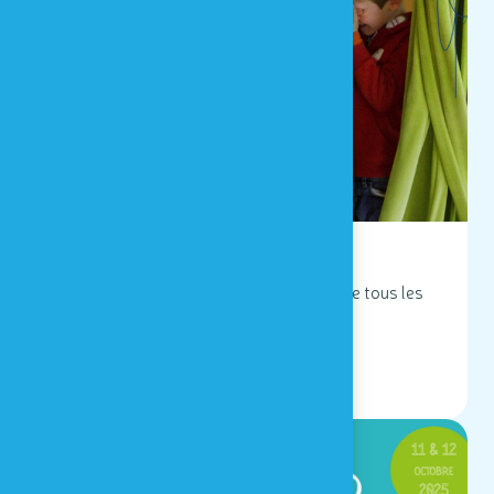
DU 18/10 AU 02/11/2025
Vacances d'automne
Houtopia, Univers de sens vous accueille tous les
jours de 11h à 17h du 18/10 au 02/11 !
LIRE
11 & 12 OCTOBRE 2025