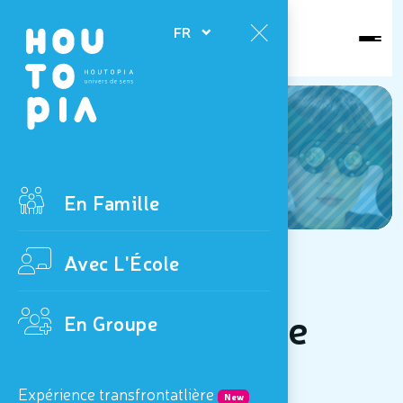
Ouvert
FR
aujourd'hui
News
En Famille
Avec L'École
Actualités de
En Groupe
Houtopia
Expérience transfrontatlière
New