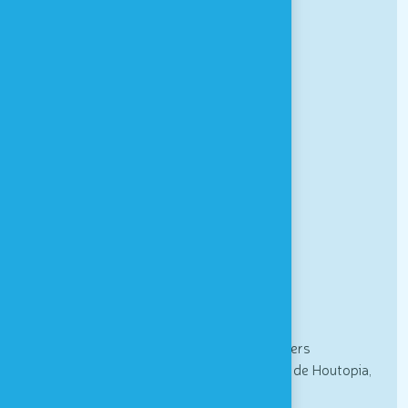
FAQ
Houtopia
Univers de sens
À PROPOS
Actualités
Partenaires
Contact & Accès
Newsletter
Actualités, informations spéciales et ateliers
sensoriels : inscrivez vous à la newsletter de Houtopia,
Univers de sens !