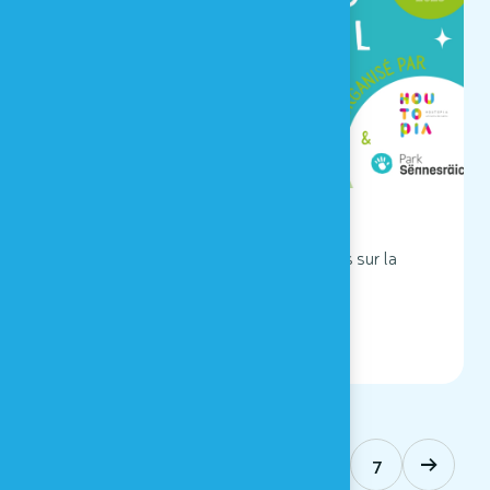
WEEK-END SENSORIEL !
Venez participer à un rallye d'animations sur la
thématique du handicap !
LIRE
1
2
3
4
5
6
7