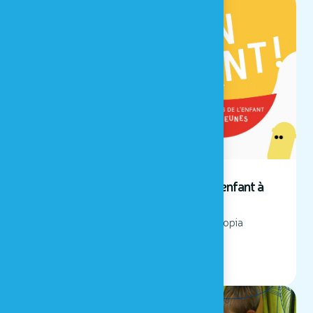
10 DÉCEMBRE 2025
EN AVANT ! : la fête des droits de l'enfant à
Houtopia !
Venez fêtez les droits de l'enfant à Houtopia
LIRE