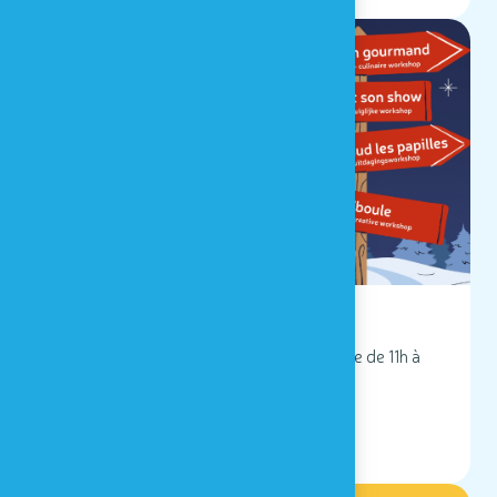
20/12/2025 - 04/01/2026
Houtopia fête l'hiver !
Houtopia, Univers de sens vous accueille de 11h à
17h du 20/12 au 04/01/2026 !
LIRE