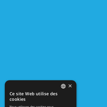
Adres
Place de l'Egli
B-6660 Houff
+32 061 2
info@hout
Ou
aujou
×
Ce site Web utilise des
FRENCH
cookies
DUTCH
Nous utilisons des cookies pour