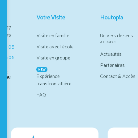
se
Votre Visite
Houtopia
se, 17
alize
Visite en famille
Univers de sens
À PROPOS
Visite avec l'école
8 92 05
Actualités
opia.be
Visite en groupe
Partenaires
NEW
vert
Expérience
Contact & Accès
rd'hui
transfrontatlière
FAQ