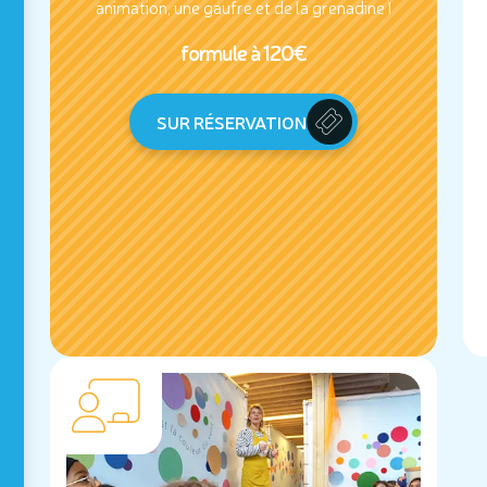
animation, une gaufre et de la grenadine !
formule à 120€
SUR RÉSERVATION