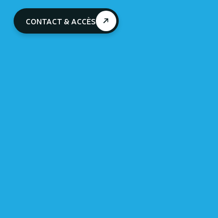
CONTACT & ACCÈS
En Famille
Venez explorer vos sens ! Billet pour les
adultes et les enfants dès 3 ans (gratuit
pour les moins de 3 ans).
àpd 14€ p.p.
vos billets peuvent être acheté sur place
sans aucun problème ! si toutefois vous
souhaitez le faire en ligne cliquez ci-
dessous
ACHETER