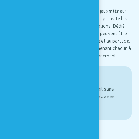
Cet espace n’est ni un musée ni une plaine de jeux intérieur
mais un lieu d’expériences et de découvertes qui invite les
enfants et les adultes à revenir à leurs sensations. Dédié
prioritairement aux enfants, les expériences peuvent être
vécues par tous et sont prétexte à l’échange et au partage.
Elles étonnent, font réfléchir, amusent et amènent chacun à
comprendre ses propres modes de fonctionnement.
Visite sans chaussure
Une visite hors du commun qui se fait sans
chaussures pour être plus à l’écoute de ses
sensations.
DÉCOUVRIR LA PÉDAGOGIE