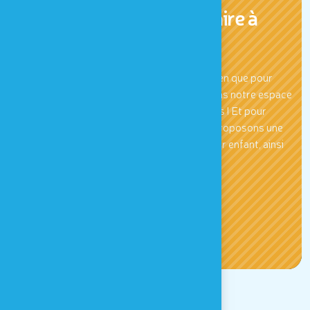
Viens fêter ton anniversaire à
Houtopia
Au programme, une animation sensorielle rien que pour
vous et l'occasion d'explorer vos 5 sens dans notre espace
sensoriel qui compte plus de 80 expériences ! Et pour
rendre la fête plus gourmande, nous vous proposons une
gaufre de Bruxelles chantilly ou chocolat par enfant, ainsi
que de la grenadine à volonté !
DÉCOUVRIR