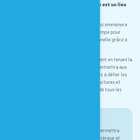
prend place dans un méandre de l’Ourthe est un lieu
de défoulement et de jeux.
Elément phare, notre parcours aventure vous emmènera
au-delà de la rivière à travers des jeux de grimpe pour
rejoindre le départ d’une descente sensationnelle grâce à
un toboggan long de plus de 30 mètres.
À faire en un temps record ou méthodiquement en tenant la
main d’un plus grand, le parcours équilibre permettra aux
petits et aux grands de tester leurs capacités à défier les
lois de la gravité. Une foule de parcours, structures et
modules de jeux dédiés à l’épanouissement de tous les
enfants en toute sécurité.
A découvrir
L'
aire d'éveil musical
vous permettra
de jouer des instruments à l'extérieur et