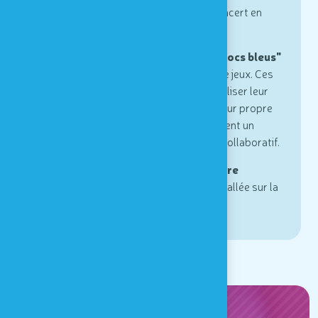
même d'organiser un petit concert en
famille ou entre ami-es !
Durant la belle période, les "
blocs bleus"
prennent place sur la plaine de jeux. Ces
blocs invitent les enfants à utiliser leur
imagination pour construire leur propre
monde et permettent également un
apprentissage coopératif et collaboratif.
En juillet et août,
une structure
gonflable
est également installée sur la
plaine de jeux.