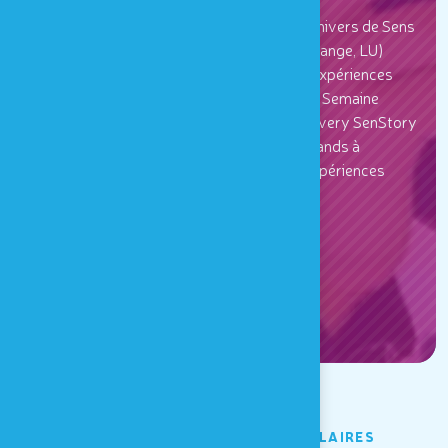
À seulement 18 km de distance, Houtopia, Univers de Sens
(Houffalize, BE) et le Park Sënnesräich (Lullange, LU)
s’associent pour proposer deux nouvelles expériences
uniques : la Chasse aux défis sensoriels et la Semaine
sensorielle. Fruits du projet européen Discovery SenStory
(DSENS), ces initiatives invitent petits et grands à
(re)découvrir leurs cinq sens grâce à des expériences
ludiques, inclusives et pédagogiques.
DÉCOUVRIR
DURANT LES VACACANCES SCOLAIRES