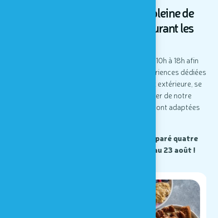
Venez profiter d'une visite pleine de
découvertes sensorielles durant les
vacances d'été !
Houtopia vous accueille tous les jours de 10h à 18h afin
d'explorer l'espace sensoriel et ses 80 expériences dédiées
aux 5 sens, se défouler sur la plaine de jeux extérieure, se
restaurer dans notre cafétéria, et profiter de notre
programme d'animation. Nos animations sont adaptées
aux enfants de 3 à 12 ans.
Notre équipe pédagogique vous a préparé quatre
ateliers animés à tester du 4 juillet au 23 août !
14:30