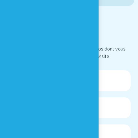
Infos pratiques
Visite en famille
Horaires, accès, services,... : toutes les infos dont vous
avez besoin pour préparer votre visite
Tarifs et billets
Ouverture
Cafétéria