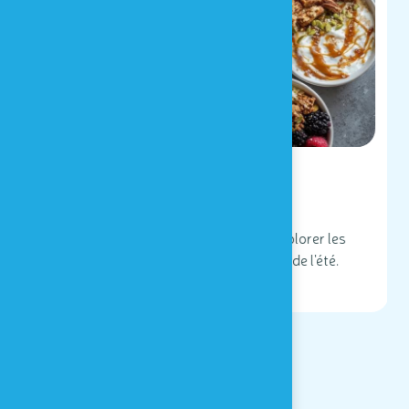
30 MIN.
Mon tableau gourmand d'été
atelier culinaire
Atelier culinaire et sensoriel pour explorer les
saveurs, les textures et les couleurs de l'été.