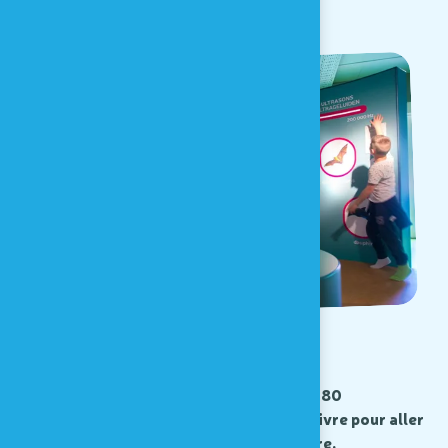
Espace Sensoriel
Une salle de 650 m² qui accueille plus de 80
expériences sensorielles à tester et à vivre pour aller
à la rencontre du monde qui nous entoure.