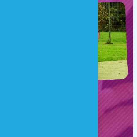
EXPÉRIENCE
Une aventure sensorielle
transfrontalière