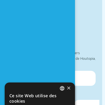
À PROPOS
Actualités
Partenaires
Contact & Accès
Newsletter
Actualités, informations spéciales et ateliers
sensoriels : inscrivez vous à la newsletter de Houtopia,
Univers de sens !
×
Ce site Web utilise des
FRENCH
cookies
DUTCH