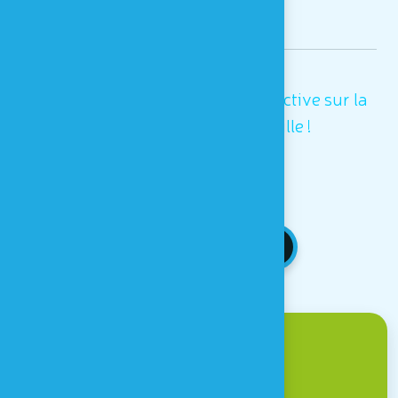
"L'Œil Nu !", une exposition interactive sur la
vision à découvrir en famille !
RETOUR AUX NEWS
Venir à Houtopia ?
Une question ?