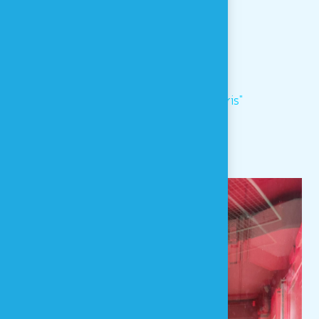
"Kaléidoscope"
"Thaumatrope"
"L'
œ
il géant"
"Tourner de l'oeil"
"Le puit sans fond"
"La nuit tous les chats sont gris"
"Miroirs volants"
"Miroir aux alouettes"