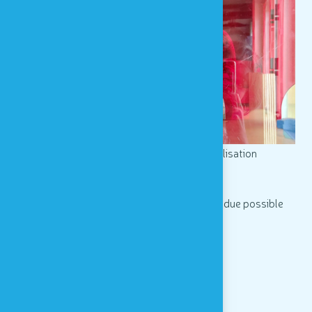
le module "Voir Rouge" en pleine utilisatio
n
L'intégration de cette exposition a été rendue possible
grâce au soutien de