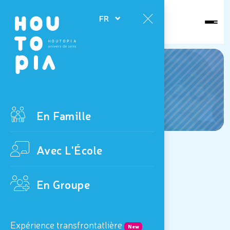
Ouvert
FR
aujourd'hui
News
En Famille
Avec L'École
En Groupe
L'Œil Nu !
Expérience transfrontatlière
New