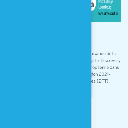
→ Les portes-ouvertes font partie de l'organisation de la
semaine sensorielle qui s’intègre dans le projet « Discovery
SenStory », un projet soutenu par l’Union européenne dans
le cadre du programme Interreg Grande Région 2021-
2027, Zones Fonctionnelles Transfrontalières (ZFT)
Luxembourg-Wallonie Nord