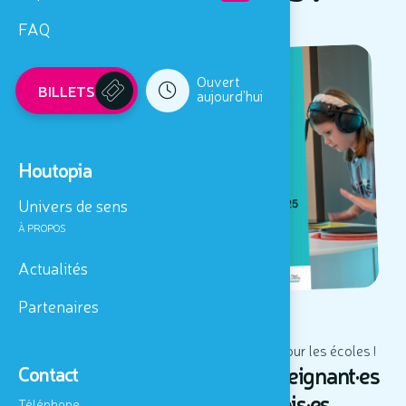
FAQ
Ouvert
BILLETS
aujourd'hui
Houtopia
Univers de sens
À PROPOS
Actualités
Partenaires
Venez découvrir nos outils pédagogiques pour les écoles !
Portes-ouvertes pour les enseignant·es
Contact
belges et luxembourgeois·es
Téléphone