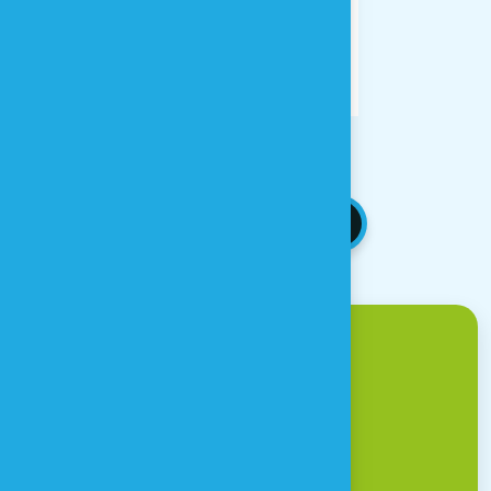
RETOUR AUX NEWS
Venir à Houtopia ?
Une question ?
CONTACT & ACCÈS