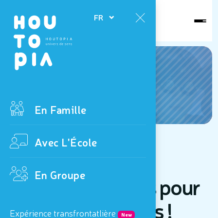
Ouvert
FR
aujourd'hui
News
En Famille
Avec L'École
7 & 8 octobre 2025
En Groupe
Portes-ouvertes pour
les enseignant-es !
Expérience transfrontatlière
New