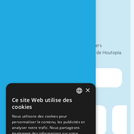
Partenaires
Contact & Accès
Newsletter
Actualités, informations spéciales et ateliers
sensoriels : inscrivez vous à la newsletter de Houtopia,
Univers de sens !
×
Ce site Web utilise des
FRENCH
cookies
DUTCH
Nous utilisons des cookies pour
personnaliser le contenu, les publicités et
analyser notre trafic. Nous partageons
également des informations sur votre