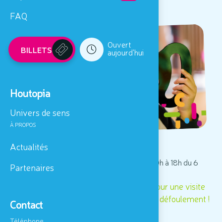
FAQ
Ouvert
BILLETS
aujourd'hui
Houtopia
Univers de sens
À PROPOS
Actualités
Houtopia, Univers de sens, ouvert 7j/7 de 10h à 18h du 6
Partenaires
juillet au 25 août 2024
Venez profiter d'un lieu exceptionnel pour une visite
pleine de découvertes sensorielles et de défoulement !
Contact
Téléphone