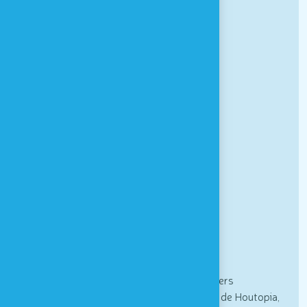
NEW
Expérience transfrontatlière
FAQ
Houtopia
Univers de sens
À PROPOS
Actualités
Partenaires
Contact & Accès
Newsletter
Actualités, informations spéciales et ateliers
sensoriels : inscrivez vous à la newsletter de Houtopia,