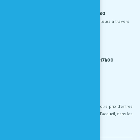
"
Cocktail arc-en-ciel
"
à 14h30
atelier culinaire qui explore la magie des couleurs à travers
les sciences et l’art visuel
- en français -
"
Mon caillou coloré
"
de 15h30 à 17h00
atelier créatif sur les émotions
- sans barrière de langue -
La participation aux ateliers est comprise dans votre prix d'entrée
et l'inscription des enfants se fait à votre arrivée à l'accueil, dans les
limites des places disponibles.