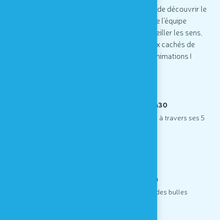
compose de 4 rendez-vous quotidiens afin de découvrir le
monde des 5 sens avec un membre de l'équipe
pédagogique. Les animations, en plus d'éveiller les sens,
offre la possibilité de découvrir des lieux cachés de
Houtopia, spécifiquement dédiés aux animations !
"
Couleurs sensorielles
"
à 12h30
atelier découverte pour ressentir les couleurs à travers ses 5
sens !
- en français -
"
Bulles magiques
"
à 13h30
atelier d'exploration sensorielle autour des bulles
- sans barrière de langue -