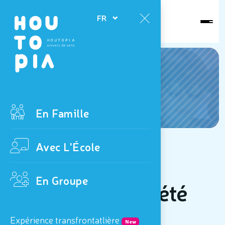
Ouvert
FR
aujourd'hui
News
En Famille
Avec L'École
du 6/07 au 25/08
En Groupe
Programme de l'été
2024
Expérience transfrontatlière
New