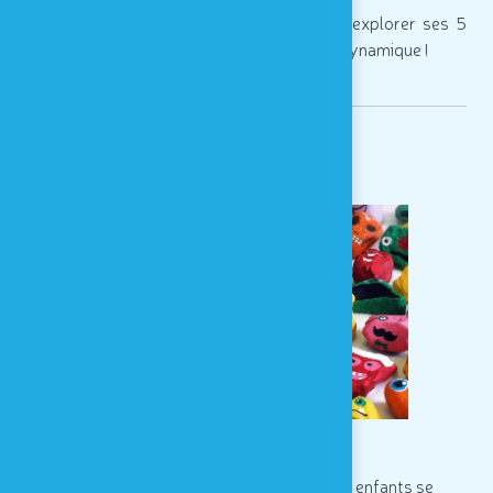
>
Et un
programme d'animations
pour explorer ses 5
sens menées par une équipe pédagogique dynamique !
Animations
Le
programme d'animations
pour les enfants se