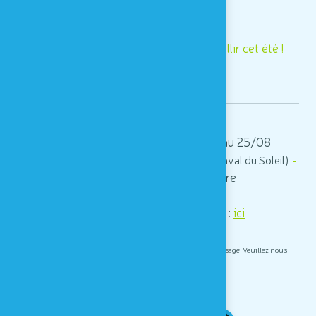
Nous nous réjouissons de vous accueillir cet été !
Infos pratiques
Ouvert 7j/7 de 10h à 18h
du 6/07 au 25/08
-
-
Fermeture exceptionnelle le 4 août (Carnaval du Soleil)
Pas de réservation nécessaire
Tarifs :
ici
Informations pour les groupes :
ici
*
Notre tour de grimpe centrale est momentanément hors d'usage. Veuillez nous
excuser pour ce désagrément.