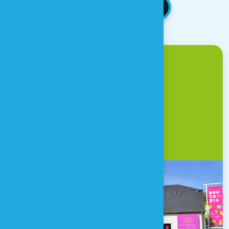
RETOUR AUX NEWS
Venir à Houtopia ?
Une question ?
CONTACT & ACCÈS