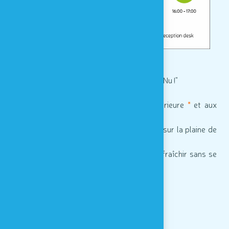
NOUVEAUTÉ dans l'espace sensoriel :
>>
nouvelles stations d'expériences : "l'Oeil Nu !"
>
Accès illimité à la
plaine de jeux
extérieure
*
et aux
infrastructures suivantes :
>>
une structure gonflable pour s'amuser sur la plaine de
jeux
>>
un système de brumisation pour se rafraîchir sans se
mouiller sur la plaine de jeux
>>
une aire d'éveil musical extérieure
>>
NOUVEAUTÉ : the
BIG BLUE BLOCKS
>
Une
cafétéria
pour se restaurer