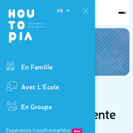
Ouvert
FR
aujourd'hui
News
En Famille
Avec L'École
14/02/2026 au 01/03/2026
En Groupe
Vacances de détente
Expérience transfrontatlière
New