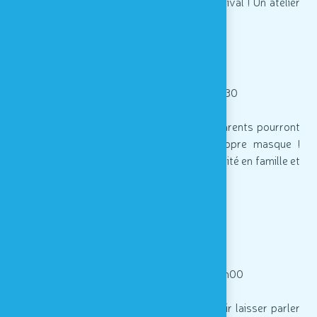
dans un moment ludique, sensoriel et convival ! Un atelier
accessible aussi aux parents !
Plumes et paillettes
atelier créatif - de 15h00 à 16h30
> Durant cet atelier, les enfants et leurs parents pourront
bricoler ensemble afin de créer leur propre masque !
L'occasion de laisser libre court à sa créativité en famille et
de fêter le Carnaval comme il se doit !
Éclat d'art dans la Noctabulle
atelier sensoriel - de 15h30 à 16h00
> Dans cet atelier, les enfants vont pouvoir laisser parler