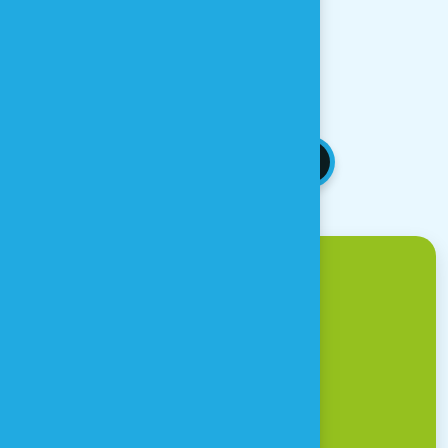
visite
> la réservation n'est pas obligatoire
RETOUR AUX NEWS
Venir à Houtopia ?
Une question ?
CONTACT & ACCÈS