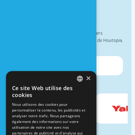
Newsletter
Actualités, informations spéciales et ateliers
sensoriels : inscrivez vous à la newsletter de Houtopia,
Univers de sens !
×
Ce site Web utilise des
FRENCH
cookies
DUTCH
Nous utilisons des cookies pour
personnaliser le contenu, les publicités et
analyser notre trafic. Nous partageons
également des informations sur votre
utilisation de notre site avec nos
partenaires de publicité et d'analyse qui