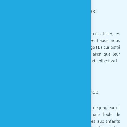
atelier culinaire - de 13h30 à 14h00
> Et si on mangeait un oeuf mauve ?! Dans cet atelier, les
enfants découvriront que les aliments peuvent aussi nous
servir à donner de la couleur à ce qu'on mange ! La curiosité
sensorielle des enfants sera développée ainsi que leur
autonomie dans une activité culinaire simple et collective !
Crazy Cirque
atelier circassien - de 14h30 à 15h00
> Venez tester vos capacités d'équilibriste, de jongleur et
d'échassière ! Dans cet atelier, ce sont une foule de
techniques circassiennes qui sont proposées aux enfants