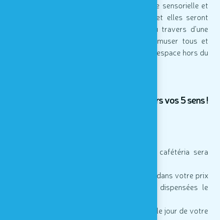
leurs expressions en vivant une expérience sensorielle et
collective dans l'obscurité. Par deux, ils et elles seront
invités à explorer le dessin du visage au travers d'une
surface transparente. Un atelier pour s'amuser tous et
toutes ensemble autour du dessin dans un espace hors du
commun !
Vivez la période carnavalesque à travers vos 5 sens !
Infos pratiques :
> ouvert tous les jours de 11h à 17h
> cafétéria ouverte de 12h à 16h30 : la cafétéria sera
fermée le dimanche 1er mars
> la participation aux ateliers est comprise dans votre prix
d'entrée : les animations ne seront pas dispensées le
dimanche 1er mars
> l'inscription aux ateliers se fait à l'accueil le jour de votre