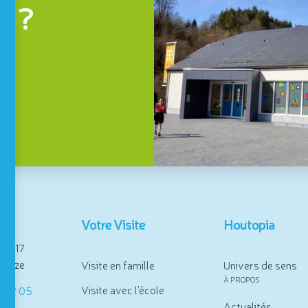
a ?
se
Votre Visite
Houtopia
se, 17
alize
Visite en famille
Univers de sens
À PROPOS
Visite avec l'école
8 92 05
Actualités