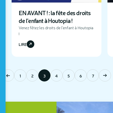
EN AVANT ! : la fête des droits
de l'enfant à Houtopia !
Venez fêtez les droits de l'enfant à Houtopia
!
LIRE
1
2
3
4
5
6
7