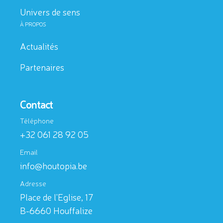
Univers de sens
À PROPOS
Actualités
A
Partenaires
Contact
Téléphone
DU 6/07 AU 25/08
+32 061 28 92 05
Email
info@houtopia.be
Adresse
Place de l'Eglise, 17
B-6660 Houffalize