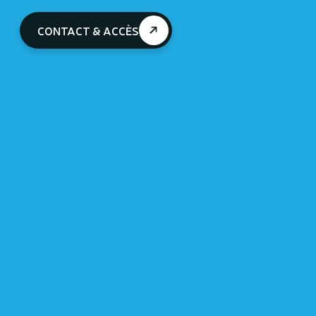
Programme de l'été 2024
CONTACT & ACCÈS
Houtopia, Univers de sens, ouvert 7j/7 de
10h à 18h du 6 juillet au 25 août 2024
LIRE
30/03/2024 AU 14/04/2024