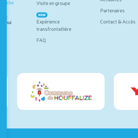
opia.be
Visite en groupe
Partenaires
NEW
vert
Expérience
Contact & Accès
rd'hui
transfrontatlière
FAQ